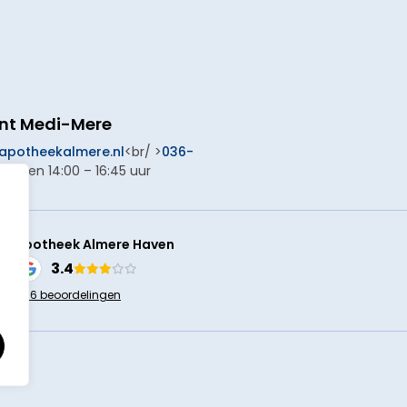
unt Medi-Mere
potheekalmere.nl
<br/ >
036-
 >Open 14:00 – 16:45 uur
en
Apotheek Almere Haven
3.4
+66 beoordelingen