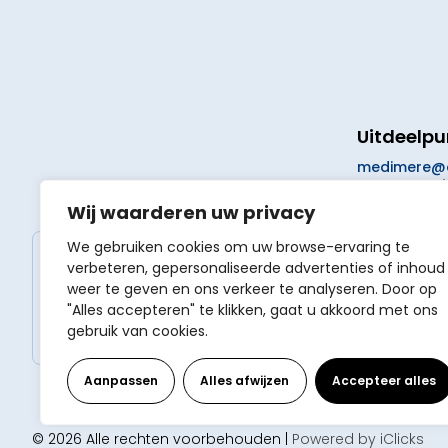
Uitdeelp
medimere@a
5471000
<br/
Wij waarderen uw privacy
We gebruiken cookies om uw browse-ervaring te
Google beoordelingen
verbeteren, gepersonaliseerde advertenties of inhoud
Apotheek De Griend
weer te geven en ons verkeer te analyseren. Door op
4.1
"Alles accepteren" te klikken, gaat u akkoord met ons
+27 beoordelingen
gebruik van cookies.
Aanpassen
Alles afwijzen
Accepteer alles
© 2026 Alle rechten voorbehouden |
Powered by iClicks